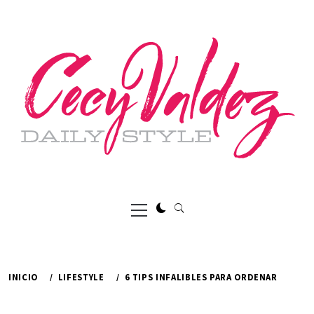
Ir
al
contenido
Menú
principal
INICIO
LIFESTYLE
6 TIPS INFALIBLES PARA ORDENAR