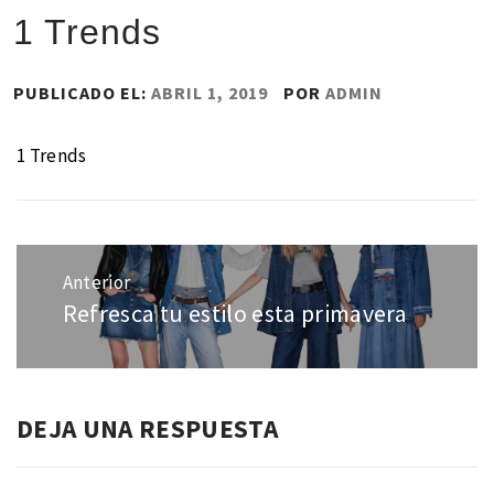
1 Trends
PUBLICADO EL:
ABRIL 1, 2019
POR
ADMIN
1 Trends
Navegación
de
Anterior
entradas
Refresca tu estilo esta primavera
Entrada
anterior:
DEJA UNA RESPUESTA