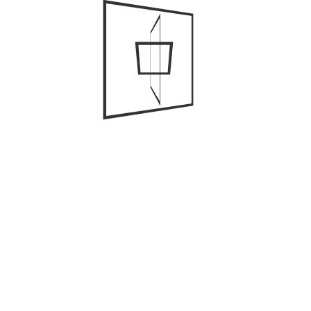
Correo electrónico
*
Web
Guarda mi nombre, correo electrónico y web en este
navegador para la próxima vez que comente.