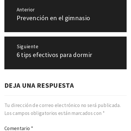
Navegación
Anterior
de
Prevención en el gimnasio
Entrada
entradas
anterior:
Siguiente
6 tips efectivos para dormir
Entrada
siguiente:
DEJA UNA RESPUESTA
Tu dirección de correo electrónico no será publicada.
Los campos obligatorios están marcados con
*
Comentario
*