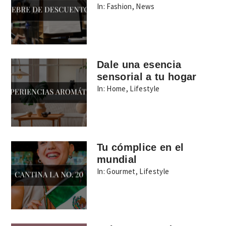
In:
Fashion
,
News
Dale una esencia
sensorial a tu hogar
In:
Home
,
Lifestyle
Tu cómplice en el
mundial
In:
Gourmet
,
Lifestyle