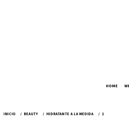
Ir
al
contenido
HOME
W
INICIO
BEAUTY
HIDRATANTE A LA MEDIDA
1