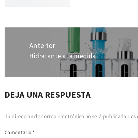
Navegación
de
Anterior
entradas
Hidratante a la medida
Entrada
anterior:
DEJA UNA RESPUESTA
Tu dirección de correo electrónico no será publicada.
Los
Comentario
*