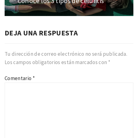
Conoce los 3 tipos de celulitis
Entrada
anterior:
DEJA UNA RESPUESTA
Tu dirección de correo electrónico no será publicada.
Los campos obligatorios están marcados con
*
Comentario
*