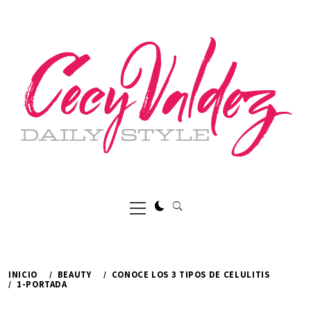
Ir
al
contenido
Menú
principal
INICIO
BEAUTY
CONOCE LOS 3 TIPOS DE CELULITIS
1-PORTADA