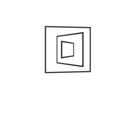
45 años de puro estilo
In:
Fashion
,
Trends
Placeres gourmet en The
St. Regis Mexico
In:
Most viewed
Ruta de shopping el fin de
semana
In:
Fashion
,
News
Dale una esencia sensorial
a tu hogar
In:
Home
,
Lifestyle