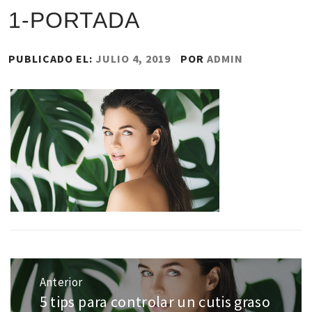
1-PORTADA
PUBLICADO EL:
JULIO 4, 2019
POR
ADMIN
Navegación
de
Anterior
entradas
5 tips para controlar un cutis graso
Entrada