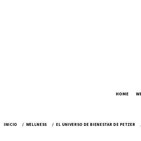
Ir
al
contenido
HOME
W
INICIO
WELLNESS
EL UNIVERSO DE BIENESTAR DE PETZER