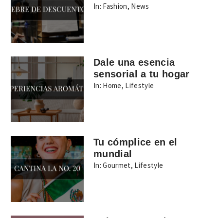
In:
Fashion
,
News
Dale una esencia
sensorial a tu hogar
In:
Home
,
Lifestyle
Tu cómplice en el
mundial
In:
Gourmet
,
Lifestyle