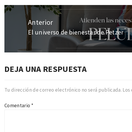
Navegación
de
Anterior
entradas
El universo de bienestar de Petzer
Entrada
anterior:
DEJA UNA RESPUESTA
Tu dirección de correo electrónico no será publicada.
Los
Comentario
*