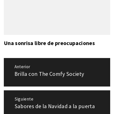
Una sonrisa libre de preocupaciones
Navegación
Anterior
de
Brilla con The Comfy Society
Entrada
entradas
anterior:
Siguiente
Sabores de la Navidad a la puerta
Entrada
siguiente: