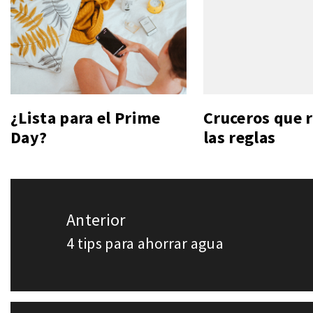
¿Lista para el Prime
Cruceros que
Day?
las reglas
Navegación
Anterior
de
4 tips para ahorrar agua
Entrada
entradas
anterior: