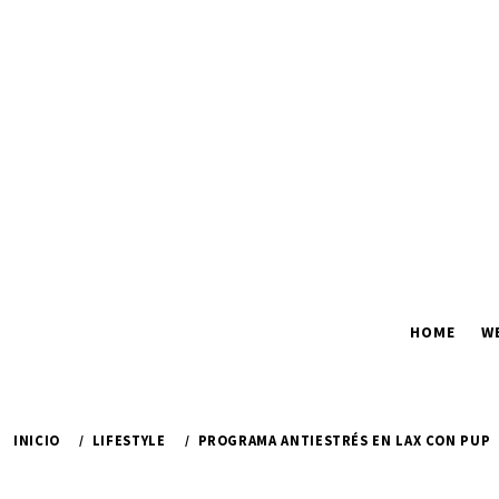
Ir
al
contenido
HOME
W
INICIO
LIFESTYLE
PROGRAMA ANTIESTRÉS EN LAX CON PUP