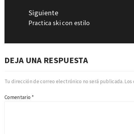
Siguiente
Practica ski con estilo
Entrada
siguiente:
DEJA UNA RESPUESTA
Tu dirección de correo electrónico no será publicada.
Los
Comentario
*