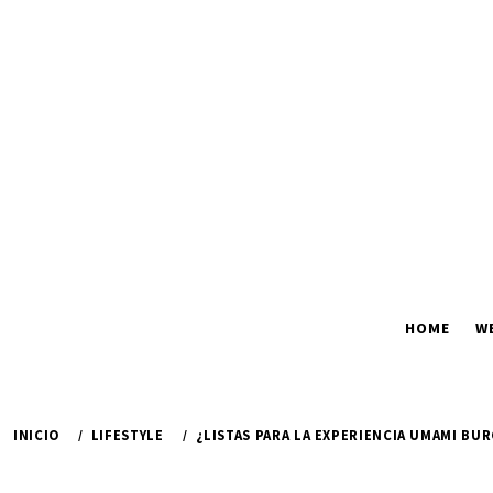
Ir
al
contenido
HOME
W
INICIO
LIFESTYLE
¿LISTAS PARA LA EXPERIENCIA UMAMI BU