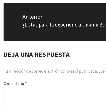
Navegación
de
Anterior
entradas
¿Listas para la experiencia Umami B
Entrada
anterior:
DEJA UNA RESPUESTA
Tu dirección de correo electrónico no será publicada.
Los
Comentario
*