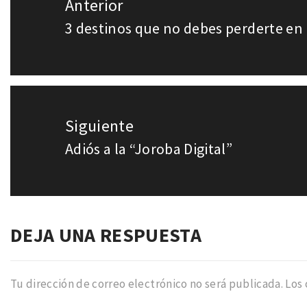
Anterior
de
3 destinos que no debes perderte en
Entrada
entradas
anterior:
Siguiente
Adiós a la “Joroba Digital”
Entrada
siguiente:
DEJA UNA RESPUESTA
Tu dirección de correo electrónico no será publicada.
Los