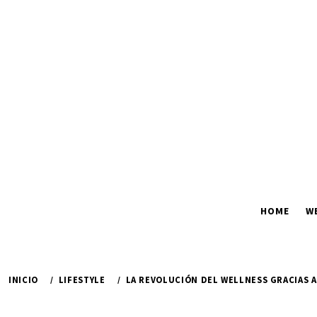
Ir
al
contenido
HOME
W
INICIO
LIFESTYLE
LA REVOLUCIÓN DEL WELLNESS GRACIAS 