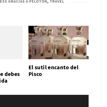
ESS GRACIAS A PELOTÓN
,
TRAVEL
El sutil encanto del
ue debes
Pisco
ida