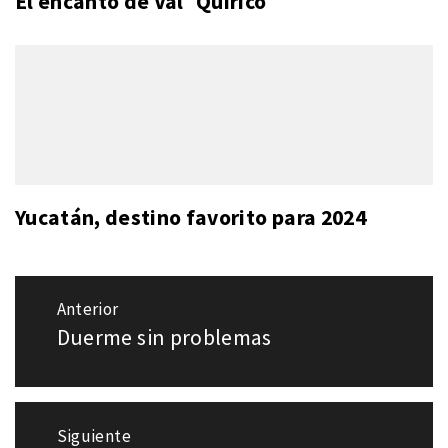
El encanto de Val´Quirico
Yucatán, destino favorito para 2024
Navegación
Anterior
de
Duerme sin problemas
Entrada
entradas
anterior:
Siguiente