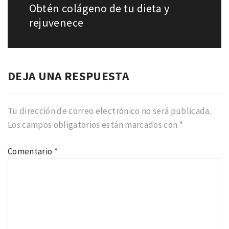
Obtén colágeno de tu dieta y
Entrada
siguiente:
rejuvenece
DEJA UNA RESPUESTA
Tu dirección de correo electrónico no será publicada.
Los campos obligatorios están marcados con
*
Comentario
*