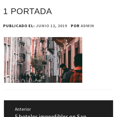
1 PORTADA
PUBLICADO EL:
JUNIO 12, 2019
POR
ADMIN
Navegación
de
Anterior
entradas
5 hoteles imperdibles en San
Entrada