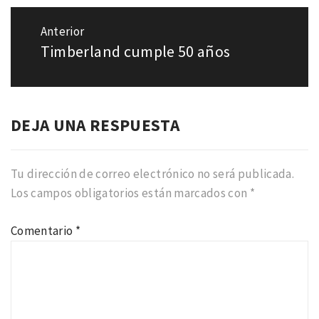
Navegación
de
Anterior
entradas
Timberland cumple 50 años
Entrada
anterior:
DEJA UNA RESPUESTA
Tu dirección de correo electrónico no será publicada.
Los campos obligatorios están marcados con
*
Comentario
*