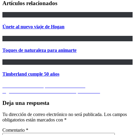
Artículos relacionados
Únete al nuevo viaje de Hogan
Toques de naturaleza para animarte
Timberland cumple 50 años
Navegación
Entrada
Anterior
5 alimentos que necesita tu cabello
anterior:
Entrada
Siguiente
4 beneficios de la vitamina C, en el rostro
de
siguiente:
entradas
Deja una respuesta
Tu dirección de correo electrónico no será publicada.
Los campos
obligatorios están marcados con
*
Comentario
*