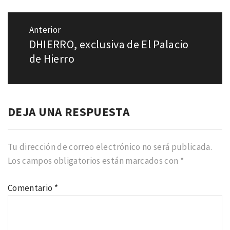
Navegación
de
Anterior
entradas
DHIERRO, exclusiva de El Palacio
Entrada
anterior:
de Hierro
DEJA UNA RESPUESTA
Tu dirección de correo electrónico no será publicada.
Los campos obligatorios están marcados con
*
Comentario
*