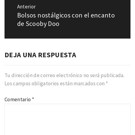
de
Anterior
entradas
Bolsos nostálgicos con el encanto
Entrada
anterior:
de Scooby Doo
DEJA UNA RESPUESTA
Tu dirección de correo electrónico no será publicada.
Los campos obligatorios están marcados con
*
Comentario
*