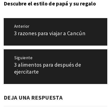
Descubre el estilo de papá y su regalo
Navegación
Anterior
de
3 razones para viajar a Cancún
Entrada
entradas
anterior:
Siguiente
3 alimentos para después de
Entrada
siguiente:
ejercitarte
DEJA UNA RESPUESTA