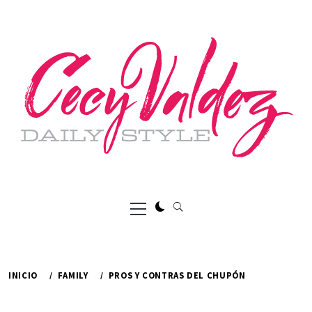
Ir
al
contenido
Menú
principal
INICIO
FAMILY
PROS Y CONTRAS DEL CHUPÓN