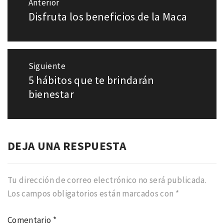
Anterior
de
Disfruta los beneficios de la Maca
Entrada
entradas
anterior:
Siguiente
5 hábitos que te brindarán
Entrada
siguiente:
bienestar
DEJA UNA RESPUESTA
Tu dirección de correo electrónico no será publicada.
Los campos obligatorios están marcados con
*
Comentario
*