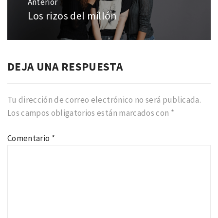
Anterior
entradas
Los rizos del millón
Entrada
anterior:
DEJA UNA RESPUESTA
Tu dirección de correo electrónico no será publicada.
Los campos obligatorios están marcados con
*
Comentario
*