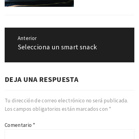
Navegación
de
Anterior
entradas
Selecciona un smart snack
Entrada
anterior:
DEJA UNA RESPUESTA
Tu dirección de correo electrónico no será publicada.
Los campos obligatorios están marcados con
*
Comentario
*