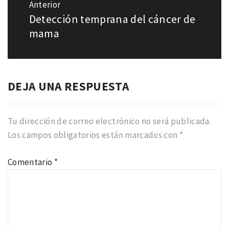
de
Anterior
entradas
Detección temprana del cáncer de
Entrada
anterior:
mama
DEJA UNA RESPUESTA
Tu dirección de correo electrónico no será publicada.
Los campos obligatorios están marcados con
*
Comentario
*