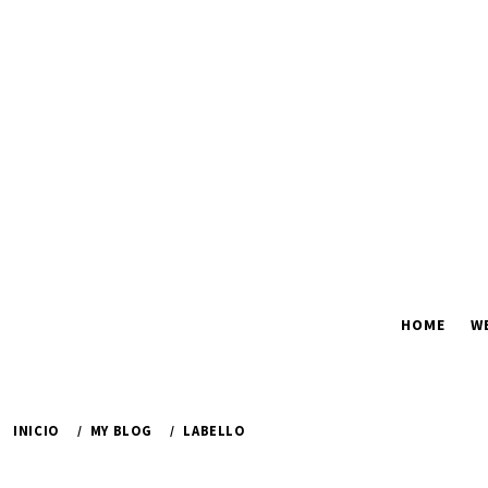
Ir
al
contenido
HOME
W
INICIO
MY BLOG
LABELLO