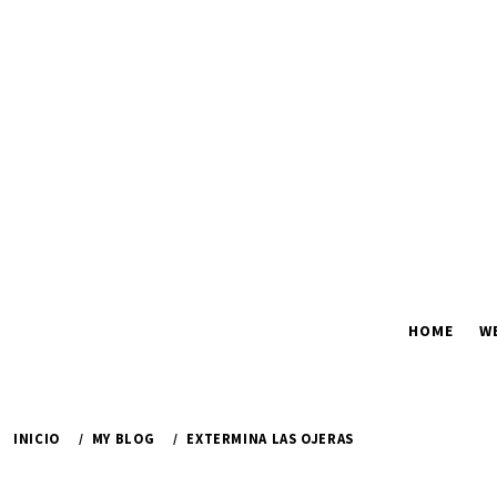
Ir
al
contenido
HOME
W
INICIO
MY BLOG
EXTERMINA LAS OJERAS