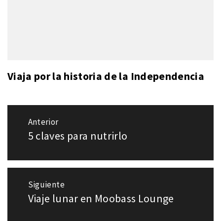
Viaja por la historia de la Independencia
Navegación
Anterior
de
5 claves para nutrirlo
Entrada
entradas
anterior:
Siguiente
Viaje lunar en Moobass Lounge
Entrada
siguiente: