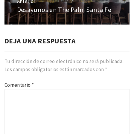
Anterior
entradas
Desayunos en The Palm Santa Fe
Entrada
anterior:
DEJA UNA RESPUESTA
Tu dirección de correo electrónico no será publicada.
Los campos obligatorios están marcados con
*
Comentario
*