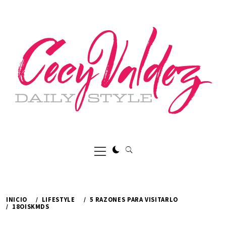
Ir
al
contenido
Menú
principal
INICIO
LIFESTYLE
5 RAZONES PARA VISITARLO
18OISKMDS