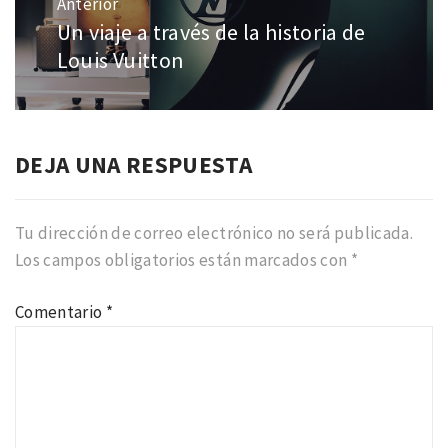
Anterior
entradas
Un viaje a través de la historia de
Entrada
anterior:
Louis Vuitton
DEJA UNA RESPUESTA
Tu dirección de correo electrónico no será publicada.
Los campos obligatorios están marcados con
*
Comentario
*