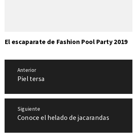
El escaparate de Fashion Pool Party 2019
Navegación
Anterior
de
Piel tersa
Entrada
entradas
anterior:
Siguiente
Conoce el helado de jacarandas
Entrada
siguiente: