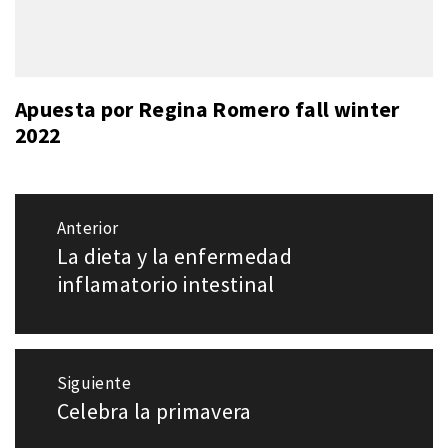
Apuesta por Regina Romero fall winter
2022
Navegación
Anterior
de
La dieta y la enfermedad
Entrada
entradas
anterior:
inflamatorio intestinal
Siguiente
Celebra la primavera
Entrada
siguiente: