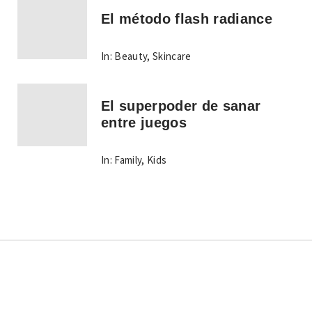
El método flash radiance
In:
Beauty
,
Skincare
El superpoder de sanar
entre juegos
In:
Family
,
Kids
Copyright © Todos los derechos reservados.
Tema:
Minimal Lite
por
Thememattic