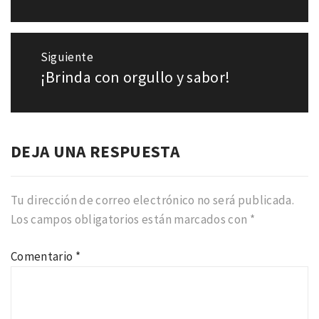
Siguiente
¡Brinda con orgullo y sabor!
Entrada
siguiente:
DEJA UNA RESPUESTA
Tu dirección de correo electrónico no será publicada.
Los campos obligatorios están marcados con
*
Comentario
*