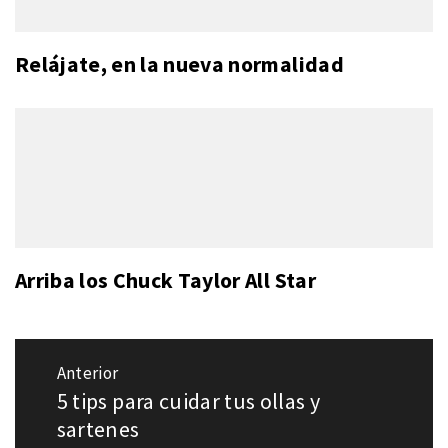
Relájate, en la nueva normalidad
Arriba los Chuck Taylor All Star
Navegación
Anterior
de
5 tips para cuidar tus ollas y
Entrada
entradas
anterior:
sartenes