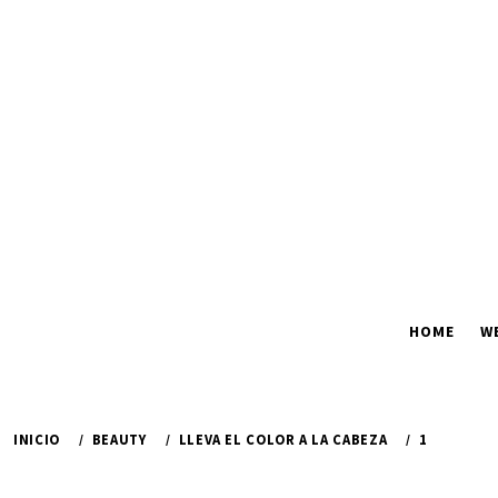
Ir
al
contenido
HOME
W
INICIO
BEAUTY
LLEVA EL COLOR A LA CABEZA
1