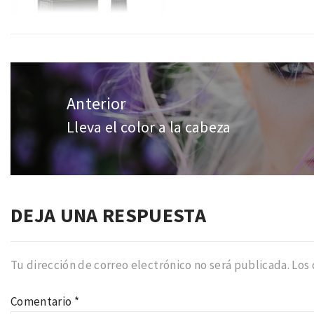
Navegación
de
Anterior
entradas
Lleva el color a la cabeza
Entrada
anterior:
DEJA UNA RESPUESTA
Tu dirección de correo electrónico no será publicada.
Los
Comentario
*