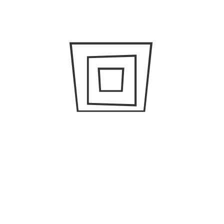
45 años de puro estilo
In:
Fashion
,
Trends
Placeres gourmet en The
St. Regis Mexico
In:
Most viewed
Ruta de shopping el fin de
semana
In:
Fashion
,
News
Dale una esencia sensorial
a tu hogar
In:
Home
,
Lifestyle