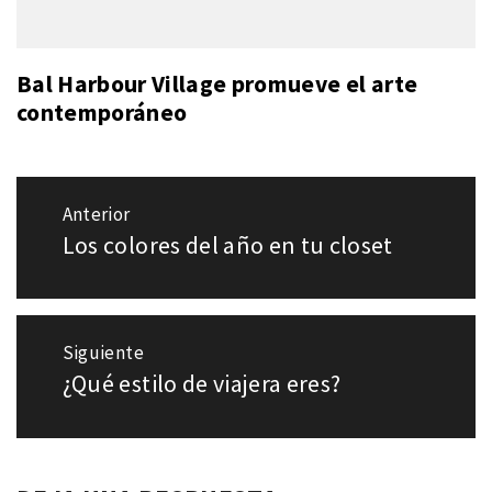
Bal Harbour Village promueve el arte
contemporáneo
Navegación
Anterior
de
Los colores del año en tu closet
Entrada
entradas
anterior:
Siguiente
¿Qué estilo de viajera eres?
Entrada
siguiente: