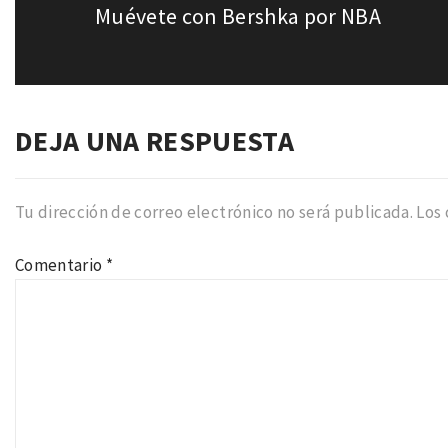
Muévete con Bershka por NBA
Entrada
siguiente:
DEJA UNA RESPUESTA
Tu dirección de correo electrónico no será publicada.
Los
Comentario
*