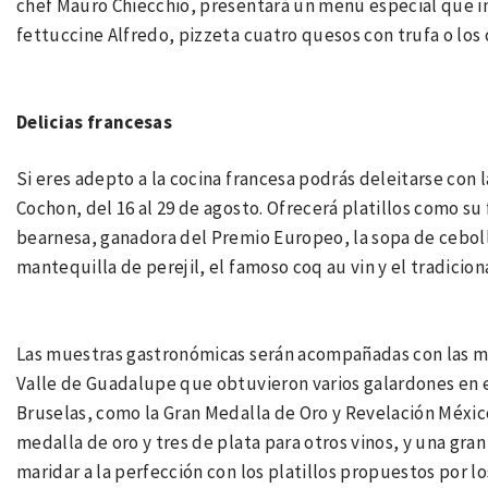
chef Mauro Chiecchio, presentará un menú especial que inc
fettuccine Alfredo, pizzeta cuatro quesos con trufa o los c
Delicias francesas
Si eres adepto a la cocina francesa podrás deleitarse con l
Cochon, del 16 al 29 de agosto. Ofrecerá platillos como s
bearnesa, ganadora del Premio Europeo, la sopa de ceboll
mantequilla de perejil, el famoso coq au vin y el tradicion
Las muestras gastronómicas serán acompañadas con las mul
Valle de Guadalupe que obtuvieron varios galardones en 
Bruselas, como la Gran Medalla de Oro y Revelación Méxic
medalla de oro y tres de plata para otros vinos, y una gran
maridar a la perfección con los platillos propuestos por l