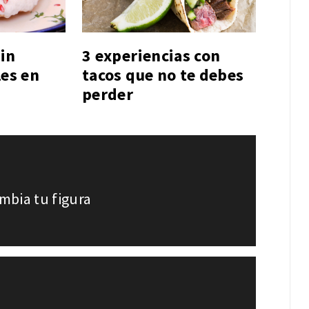
sin
3 experiencias con
les en
tacos que no te debes
perder
mbia tu figura