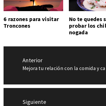
6 razones para visitar
No te quedes 
Troncones
probar los chi
nogada
Navegación
Anterior
de
Mejora tu relación con la comida y ca
Entrada
entradas
anterior:
Siguiente