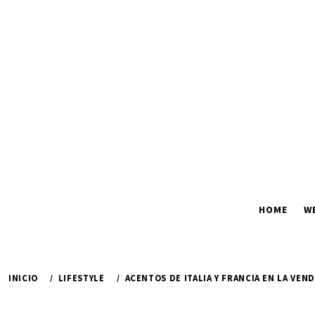
Ir
al
contenido
HOME
W
INICIO
LIFESTYLE
ACENTOS DE ITALIA Y FRANCIA EN LA VEND