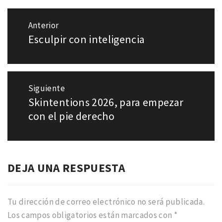
Navegación
Anterior
de
Esculpir con inteligencia
Entrada
entradas
anterior:
Siguiente
Skintentions 2026, para empezar
Entrada
siguiente:
con el pie derecho
DEJA UNA RESPUESTA
Tu dirección de correo electrónico no será publicada.
Los campos obligatorios están marcados con
*