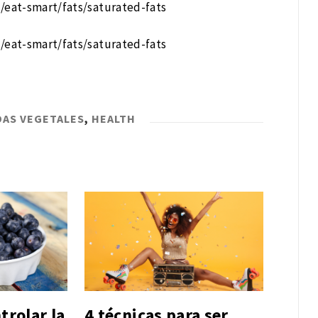
g/eat-smart/fats/saturated-fats
g/eat-smart/fats/saturated-fats
IDAS VEGETALES
,
HEALTH
trolar la
4 técnicas para ser