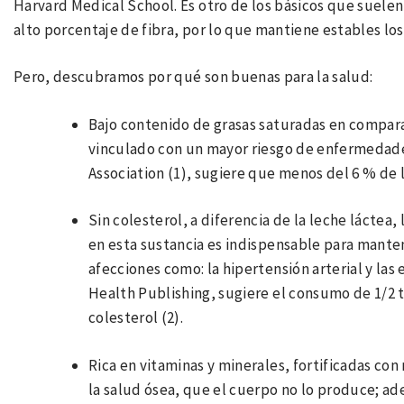
Harvard Medical School. Es otro de los básicos que suelen 
alto porcentaje de fibra, por lo que mantiene estables lo
Pero, descubramos por qué son buenas para la salud:
Bajo contenido de grasas saturadas en comparac
vinculado con un mayor riesgo de enfermedade
Association (1), sugiere que menos del 6 % de l
Sin colesterol, a diferencia de la leche láctea,
en esta sustancia es indispensable para manten
afecciones como: la hipertensión arterial y la
Health Publishing, sugiere el consumo de 1/2 t
colesterol (2).
Rica en vitaminas y minerales, fortificadas con 
la salud ósea, que el cuerpo no lo produce; 