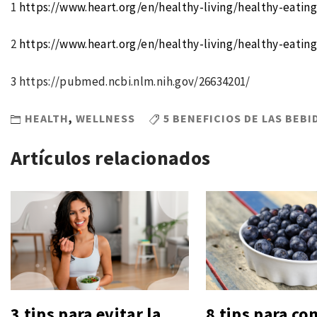
1
https://www.heart.org/en/healthy-living/healthy-eatin
2
https://www.heart.org/en/healthy-living/healthy-eatin
3 https://pubmed.ncbi.nlm.nih.gov/26634201/
HEALTH
,
WELLNESS
5 BENEFICIOS DE LAS BEB
Artículos relacionados
3 tips para evitar la
8 tips para con