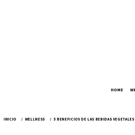
Ir
al
contenido
HOME
W
INICIO
WELLNESS
5 BENEFICIOS DE LAS BEBIDAS VEGETALES