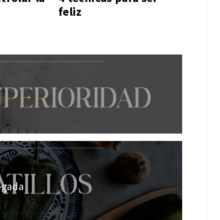
feliz
ogada