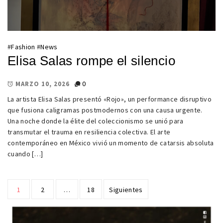
#
Fashion
#
News
Elisa Salas rompe el silencio
0
MARZO 10, 2026
La artista Elisa Salas presentó «Rojo», un performance disruptivo
que fusiona caligramas postmodernos con una causa urgente.
Una noche donde la élite del coleccionismo se unió para
transmutar el trauma en resiliencia colectiva. El arte
contemporáneo en México vivió un momento de catarsis absoluta
cuando […]
Paginación
1
2
…
18
Siguientes
de
entradas