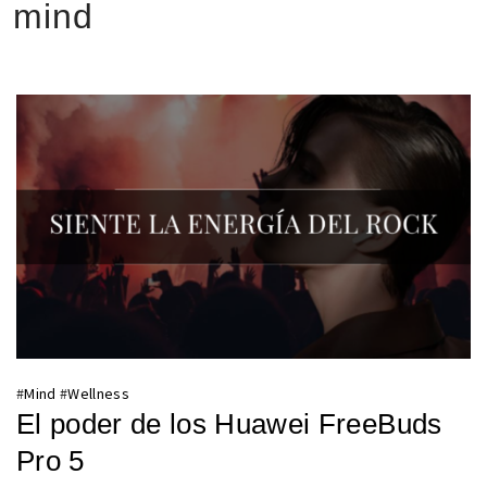
mind
#
Mind
#
Wellness
El poder de los Huawei FreeBuds
Pro 5