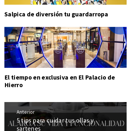
Salpica de diversión tu guardarropa
El tiempo en exclusiva en El Palacio de
Hierro
Navegación
Anterior
de
5 tips para cuidar tus ollas y
Entrada
entradas
anterior:
sartenes