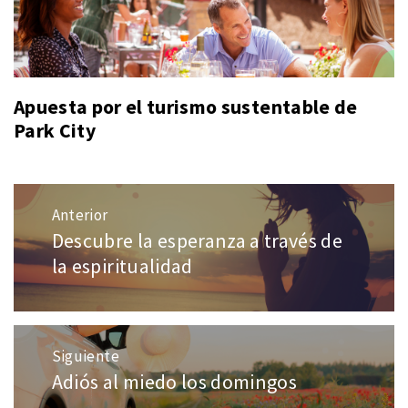
Apuesta por el turismo sustentable de
Park City
Navegación
Anterior
de
Descubre la esperanza a través de
Entrada
entradas
anterior:
la espiritualidad
Siguiente
Adiós al miedo los domingos
Entrada
siguiente: