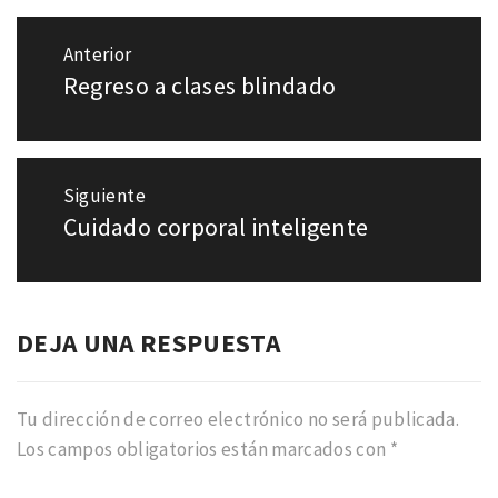
Navegación
Anterior
de
Regreso a clases blindado
Entrada
entradas
anterior:
Siguiente
Cuidado corporal inteligente
Entrada
siguiente:
DEJA UNA RESPUESTA
Tu dirección de correo electrónico no será publicada.
Los campos obligatorios están marcados con
*