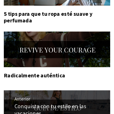
5 tips para que tu ropa esté suave y
perfumada
Radicalmente auténtica
Navegación
Anterior
de
Conquista con tu estilo en las
Entrada
entradas
anterior:
vacaciones