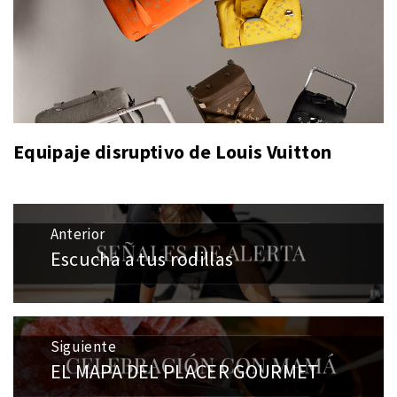
Equipaje disruptivo de Louis Vuitton
Navegación
Anterior
de
Escucha a tus rodillas
Entrada
entradas
anterior:
Siguiente
EL MAPA DEL PLACER GOURMET
Entrada
siguiente: