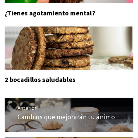
¿Tienes agotamiento mental?
2 bocadillos saludables
Navegación
Anterior
de
Cambios que mejorarán tu ánimo
Entrada
entradas
anterior: