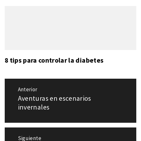
8 tips para controlar la diabetes
Navegación
Anterior
de
Aventuras en escenarios
Entrada
entradas
anterior:
invernales
Siguiente