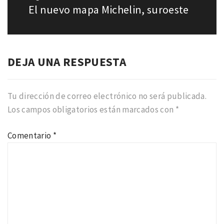
El nuevo mapa Michelin, suroeste
Entrada
siguiente:
DEJA UNA RESPUESTA
Tu dirección de correo electrónico no será publicada.
Los campos obligatorios están marcados con
*
Comentario
*