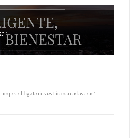
tar
 campos obligatorios están marcados con
*