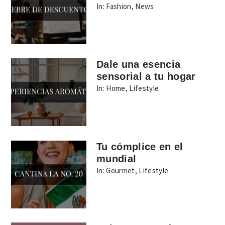
In:
Fashion
,
News
Dale una esencia
sensorial a tu hogar
In:
Home
,
Lifestyle
Tu cómplice en el
mundial
In:
Gourmet
,
Lifestyle