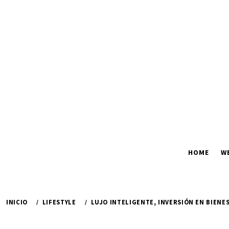
Ir
al
contenido
HOME
W
INICIO
LIFESTYLE
LUJO INTELIGENTE, INVERSIÓN EN BIENE