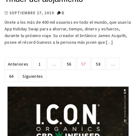
0
SEPTIEMBRE 27, 2019
Únete a los más de 400 mil usuarios en todo el mundo, que usan la
App Holiday Swap para a ahorrar, tiempo, dinero y esfuerzo,
durante tu próximo viaje. Su creador el británico James Asquith,
posee el récord Guiness a la persona más joven que […]
Paginación
Anteriores
1
…
56
57
58
…
de
64
Siguientes
entradas